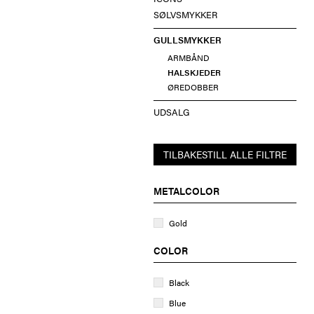
SØLVSMYKKER
GULLSMYKKER
ARMBÅND
HALSKJEDER
ØREDOBBER
UDSALG
TILBAKESTILL ALLE FILTRE
METALCOLOR
Gold
COLOR
Black
Blue