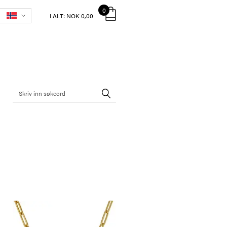
0
I ALT:
NOK 0,00