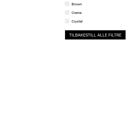
Brown
Creme
Crystal
Golden
TILBAKESTILL ALLE FILTRE
Green
Grey
Orange
Peach
Pink
Purple
Rainbow
Red
Rose
White