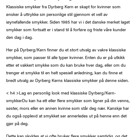
Klassiske smykker fra Dyrberg Kern er skapt for kvinner som
ønsker å uttrykke sin personlige stil gjennom et vell av
iøynefallende smykker. Siden 1985 har vi i det danske merket laget
smykker som fortsatt er i stand til å forføre og friste våre kunder
den dag i dag.
Her på Dyrberg/Kern finner du et stort utvalg av vakre klassiske
smykker, som passer til alle typer kvinner. Enten du er på utkikk
etter et vakkert smykke som du kan bruke hver dag, eller om du
trenger et smykke til en helt spesiell anledning, kan du finne et
bredt utvalg av Dyrberg Kerns klassiske smykker på denne siden.
< h4 >Lag en personlig look med klassiske Dyrberg/Kern-
smykkerDu kan ha ett eller flere smykker som ligner på din venns,
søster, mors eller en annen kvinne som står deg nær. Kanskje har
du også opplevd at smykket ser annerledes ut på henne enn det
gjør på deg.
Dette kan skyldes at vi ofte bruker flere smykker samtidig, og det