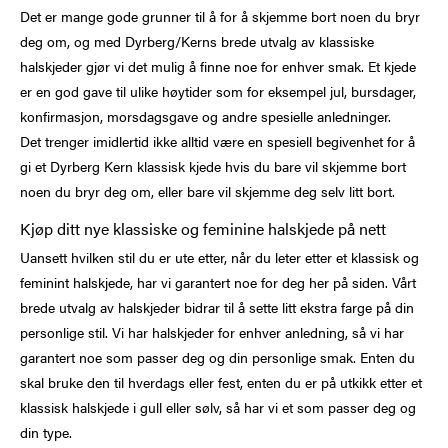
Det er mange gode grunner til å for å skjemme bort noen du bryr
deg om, og med Dyrberg/Kerns brede utvalg av klassiske
halskjeder gjør vi det mulig å finne noe for enhver smak. Et kjede
er en god gave til ulike høytider som for eksempel jul, bursdager,
konfirmasjon, morsdagsgave og andre spesielle anledninger.
Det trenger imidlertid ikke alltid være en spesiell begivenhet for å
gi et Dyrberg Kern klassisk kjede hvis du bare vil skjemme bort
noen du bryr deg om, eller bare vil skjemme deg selv litt bort.
Kjøp ditt nye klassiske og feminine halskjede på nett
Uansett hvilken stil du er ute etter, når du leter etter et klassisk og
feminint halskjede, har vi garantert noe for deg her på siden. Vårt
brede utvalg av halskjeder bidrar til å sette litt ekstra farge på din
personlige stil. Vi har halskjeder for enhver anledning, så vi har
garantert noe som passer deg og din personlige smak. Enten du
skal bruke den til hverdags eller fest, enten du er på utkikk etter et
klassisk halskjede i gull eller sølv, så har vi et som passer deg og
din type.