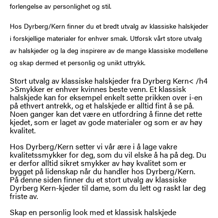
forlengelse av personlighet og stil.
Hos Dyrberg/Kern finner du et bredt utvalg av klassiske halskjeder
i forskjellige materialer for enhver smak. Utforsk vårt store utvalg
av halskjeder og la deg inspirere av de mange klassiske modellene
og skap dermed et personlig og unikt uttrykk.
Stort utvalg av klassiske halskjeder fra Dyrberg Kern< /h4
>Smykker er enhver kvinnes beste venn. Et klassisk
halskjede kan for eksempel enkelt sette prikken over i-en
på ethvert antrekk, og et halskjede er alltid fint å se på.
Noen ganger kan det være en utfordring å finne det rette
kjedet, som er laget av gode materialer og som er av høy
kvalitet.
Hos Dyrberg/Kern setter vi vår ære i å lage vakre
kvalitetssmykker for deg, som du vil elske å ha på deg. Du
er derfor alltid sikret smykker av høy kvalitet som er
bygget på lidenskap når du handler hos Dyrberg/Kern.
På denne siden finner du et stort utvalg av klassiske
Dyrberg Kern-kjeder til dame, som du lett og raskt lar deg
friste av.
Skap en personlig look med et klassisk halskjede