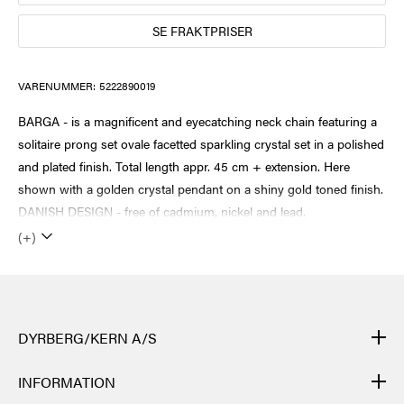
SE FRAKTPRISER
VARENUMMER:
5222890019
BARGA - is a magnificent and eyecatching neck chain featuring a
solitaire prong set ovale facetted sparkling crystal set in a polished
and plated finish. Total length appr. 45 cm + extension. Here
shown with a golden crystal pendant on a shiny gold toned finish.
DANISH DESIGN - free of cadmium, nickel and lead.
(+)
DYRBERG/KERN A/S
DYRBERG/KERNs produkter er håndlagde og gjennomgår mange
INFORMATION
ulike prosesser: fra støping, polering og emaljering av metallbasen