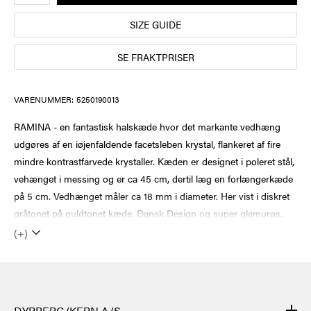
SIZE GUIDE
SE FRAKTPRISER
VARENUMMER:
5250190013
RAMINA - en fantastisk halskæde hvor det markante vedhæng
udgøres af en iøjenfaldende facetsleben krystal, flankeret af fire
mindre kontrastfarvede krystaller. Kæden er designet i poleret stål,
vehænget i messing og er ca 45 cm, dertil læg en forlængerkæde
på 5 cm. Vedhænget måler ca 18 mm i diameter. Her vist i diskret
gråtonet på guldtonet kæde. Dansk Design og super glamurøs.
(+)
DYRBERG/KERN A/S