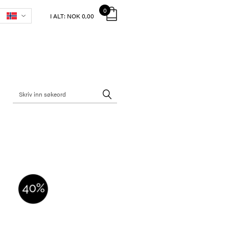
0
I ALT:
NOK 0,00