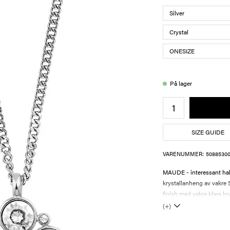
På lager
SIZE GUIDE
VARENUMMER:
50885300
MAUDE - interessant hal
krystallanheng av vakre 
finish med vakre klare kry
(+)