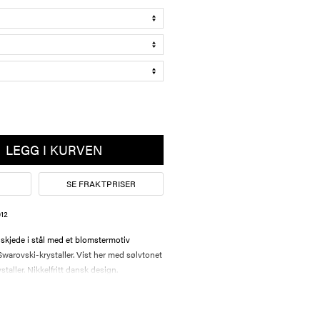
LEGG I KURVEN
SE FRAKTPRISER
12
skjede i stål med et blomstermotiv
Swarovski-krystaller. Vist her med sølvtonet
staller. Nikkelfritt dansk design.