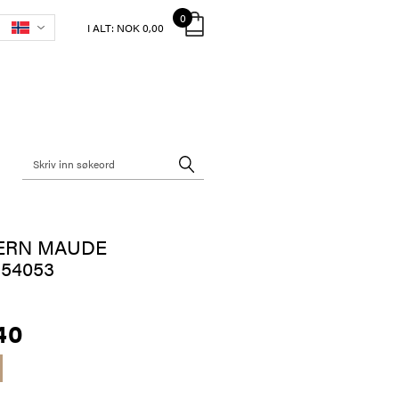
0
I ALT:
NOK 0,00
ERN MAUDE
54053
40