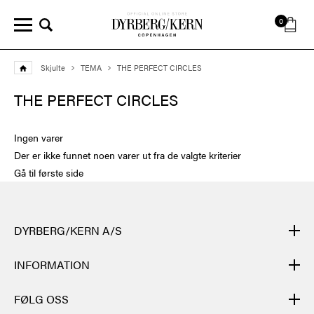
0
Skjulte
TEMA
THE PERFECT CIRCLES
THE PERFECT CIRCLES
Ingen varer
Der er ikke funnet noen varer ut fra de valgte kriterier
Gå til første side
DYRBERG/KERN A/S
DYRBERG/KERNs produkter er håndlagde og gjennomgår mange
INFORMATION
ulike prosesser: fra støping, polering og emaljering av metallbasen
til håndfletting av lær, sliping, polering og montering av
KONTAKT
FØLG OSS
halvedelsteiner og krystaller. Til slutt settes de ulike elementene i