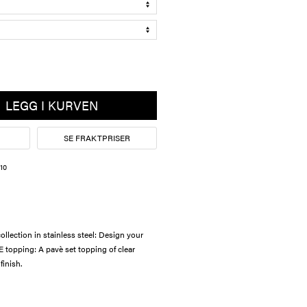
LEGG I KURVEN
SE FRAKTPRISER
10
lection in stainless steel: Design your
 topping: A pavè set topping of clear
finish.