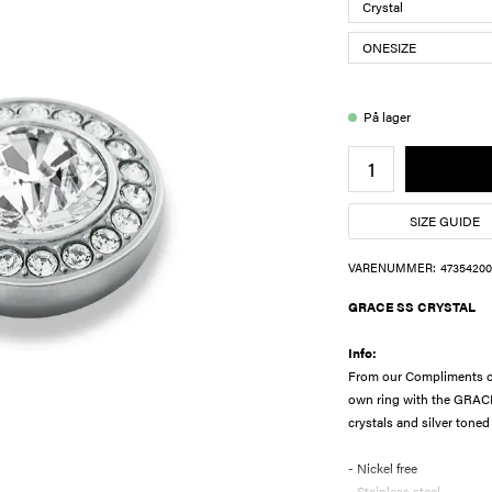
På lager
SIZE GUIDE
VARENUMMER:
47354200
GRACE SS CRYSTAL
Info:
From our Compliments col
own ring with the GRACE
crystals and silver toned 
- Nickel free
- Stainless steel