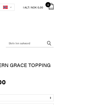
0
I ALT:
NOK 0,00
ERN GRACE TOPPING
00