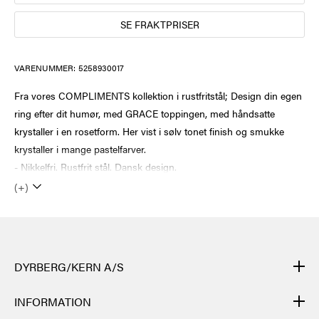
SE FRAKTPRISER
VARENUMMER:
5258930017
Fra vores COMPLIMENTS kollektion i rustfritstål; Design din egen
ring efter dit humør, med GRACE toppingen, med håndsatte
krystaller i en rosetform. Her vist i sølv tonet finish og smukke
krystaller i mange pastelfarver.
- Nikkelfri. Rustfrit stål. Dansk design.
(+)
DYRBERG/KERN A/S
DYRBERG/KERNs produkter er håndlagde og gjennomgår mange
INFORMATION
ulike prosesser: fra støping, polering og emaljering av metallbasen