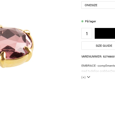
På lager
SIZE GUIDE
VARENUMMER:
52716800
EMBRACE -compliments to
med tydelige grabber.Desi
(+)