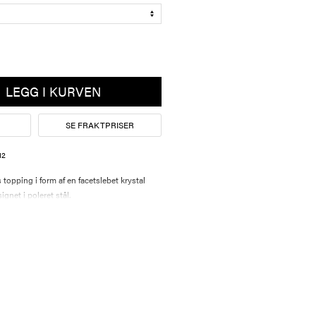
LEGG I KURVEN
SE FRAKTPRISER
12
pping i form af en facetslebet krystal
gnet i poleret stål.