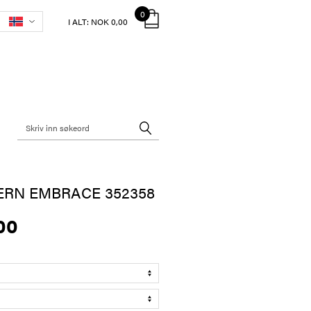
0
I ALT:
NOK 0,00
ERN EMBRACE 352358
00