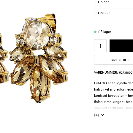
På lager
SIZE GUIDE
VARENUMMER:
52731800
DRAGO er en iøjnefalden
halvcirkel af bladformede
kontrast farvet sten – h
finish. Bær Drago til fest
smykket er 30 mm. Dans
(+)