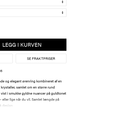
LEGG I KURVEN
SE FRAKTPRISER
15
de og elegant ørenring kombineret af en
 krystaller, samlet om en større rund
er vist i smukke gyldne nuancer på guldtonet
 – eller lige når du vil. Samlet længde på
k design