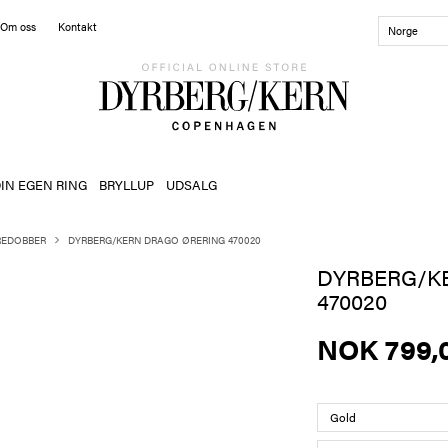
Om oss
Kontakt
Norge
IN EGEN RING
BRYLLUP
UDSALG
REDOBBER
DYRBERG/KERN DRAGO ØRERING 470020
DYRBERG/K
470020
NOK 799,