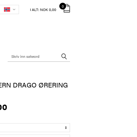
0
I ALT:
NOK 0,00
ERN DRAGO ØRERING
00