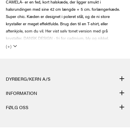
CAMELA- er en fed, kort halskæde, der ligger smukt i
halsrundingen med sine 42 cm længde + 5 cm. forlængerkæde.
Super chic. Kæden er designet i poleret stål, og de ni store
krystaller er meget effektfulde. Brug den til en T-shirt, eller
aftenkjole, som du vil. Her vist sølv tonet version med grå
krystaller. DANSK DESIGN - fri for cadmium, bly og nikkel.
(+)
DYRBERG/KERN A/S
DYRBERG/KERNs produkter er håndlagde og gjennomgår mange
INFORMATION
ulike prosesser: fra støping, polering og emaljering av metallbasen
til håndfletting av lær, sliping, polering og montering av
KONTAKT
FØLG OSS
halvedelsteiner og krystaller. Til slutt settes de ulike elementene i
NYHETSBREV
hvert smykke sammen. Etter hver prosess utføres en spesiell
FACEBOOK
KJØPSBETINGELSER
kvalitetskontroll.
Hvert smykke gjennomgår ca. 40 forskjellige
INSTAGRAM