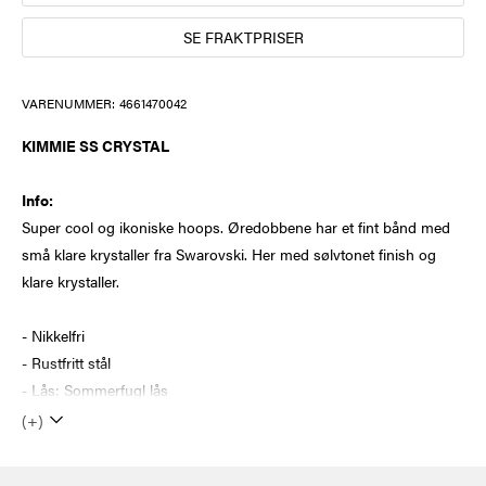
SE FRAKTPRISER
VARENUMMER:
4661470042
KIMMIE SS CRYSTAL
Info:
Super cool og ikoniske hoops. Øredobbene har et fint bånd med
små klare krystaller fra Swarovski. Her med sølvtonet finish og
klare krystaller.
- Nikkelfri
- Rustfritt stål
- Lås: Sommerfugl lås
(+)