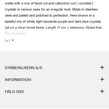
made with a row of facet cut and cabochon cut ( rounded )
crystals in various sizes for an irregular look. Made in stainless
steel and plated and polished to perfection. Here shown in a
tasteful mix of white, light tanzanite purple and dark blue crystals
set on a silver toned finish. Length 17 cm + extension. Nickel free
Danish design.
(+)
DYRBERG/KERN A/S
DYRBERG/KERNs produkter er håndlagde og gjennomgår mange
INFORMATION
ulike prosesser: fra støping, polering og emaljering av metallbasen
til håndfletting av lær, sliping, polering og montering av
KONTAKT
FØLG OSS
halvedelsteiner og krystaller. Til slutt settes de ulike elementene i
NYHETSBREV
hvert smykke sammen. Etter hver prosess utføres en spesiell
FACEBOOK
KJØPSBETINGELSER
kvalitetskontroll.
Hvert smykke gjennomgår ca. 40 forskjellige
INSTAGRAM