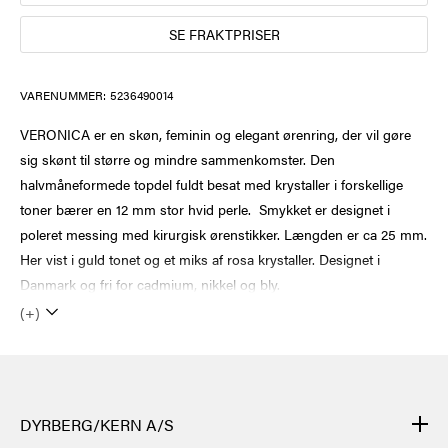
SE FRAKTPRISER
VARENUMMER:
5236490014
VERONICA er en skøn, feminin og elegant ørenring, der vil gøre
sig skønt til større og mindre sammenkomster. Den
halvmåneformede topdel fuldt besat med krystaller i forskellige
toner bærer en 12 mm stor hvid perle. Smykket er designet i
poleret messing med kirurgisk ørenstikker. Længden er ca 25 mm.
Her vist i guld tonet og et miks af rosa krystaller. Designet i
Danmark og fri for cadmium, nikkel og bly.
(+)
DYRBERG/KERN A/S