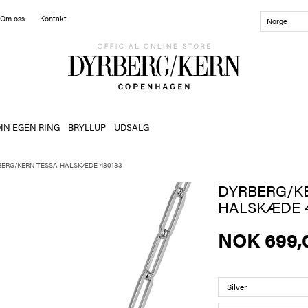
Om oss
Kontakt
Norge
IN EGEN RING
BRYLLUP
UDSALG
BERG/KERN TESSA HALSKÆDE 480133
DYRBERG/K
HALSKÆDE 4
NOK 699,