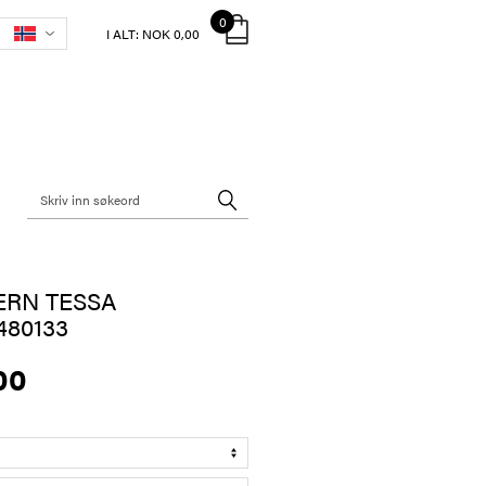
0
I ALT:
NOK 0,00
ERN TESSA
80133
00