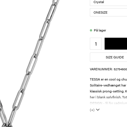
På lager
SIZE GUIDE
VARENUMMER:
52754600
TESSA er en cool og chun
Solitaire-vedhænget har e
klassisk prong-setting. 
her i blank sølvfinish. 
DESIGN - fri for cadmium,
(+)