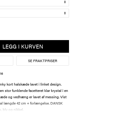
LEGG I KURVEN
SE FRAKTPRISER
16
ky kort halskæde lavet i linket design.
n stor funklende facetteret klar krystal i en
Kæde og vedhæng er lavet af messing. Vist
Total længde 42 cm + forlængelse. DANSK
 bly og nikkel.