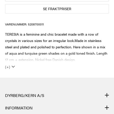
SE FRAKTPRISER
VARENUMMER:
5208700011
TERESIA is a feminine and chic bracelet made with a row of
crystals in various sizes for an irregular look.Made in stainless
steel and plated and polished to perfection. Here shown in a mix
of aqua and turquise green shades on a gold toned finish. Length
17 cm + extension. Nickel free Danish design.
(+)
DYRBERG/KERN A/S
DYRBERG/KERNs produkter er håndlagde og gjennomgår mange
INFORMATION
ulike prosesser: fra støping, polering og emaljering av metallbasen