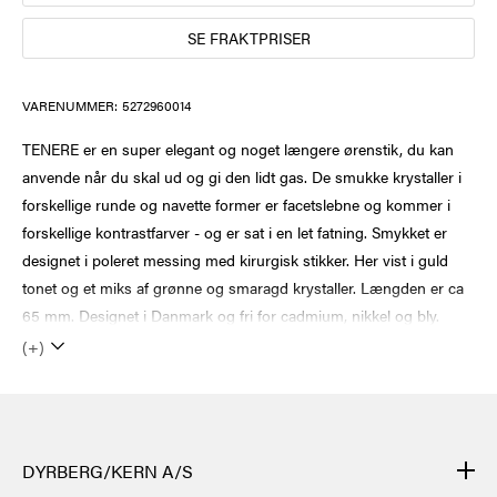
SE FRAKTPRISER
VARENUMMER:
5272960014
TENERE er en super elegant og noget længere ørenstik, du kan
anvende når du skal ud og gi den lidt gas. De smukke krystaller i
forskellige runde og navette former er facetslebne og kommer i
forskellige kontrastfarver - og er sat i en let fatning. Smykket er
designet i poleret messing med kirurgisk stikker. Her vist i guld
tonet og et miks af grønne og smaragd krystaller. Længden er ca
65 mm. Designet i Danmark og fri for cadmium, nikkel og bly.
(+)
DYRBERG/KERN A/S