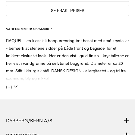
SE FRAKTPRISER
VARENUMMER:
5275690017
RAQUEL - en klassisk hoop ørenring tæt besat med små krystaller
- bemærk at stenene sidder på både front og bagside, for et
lækkert ekslusivt look. Her er den vist i guld finish - krystallerne er
her vist i vandgrønne på sølvtonet baggrund. Diameter er ca 20
mm. Stift i kirurgisk stål. DANSK DESIGN - allergitestet - og fri fra
cadmium, bly og nikkel.
(+)
DYRBERG/KERN A/S
DYRBERG/KERNs produkter er håndlagde og gjennomgår mange