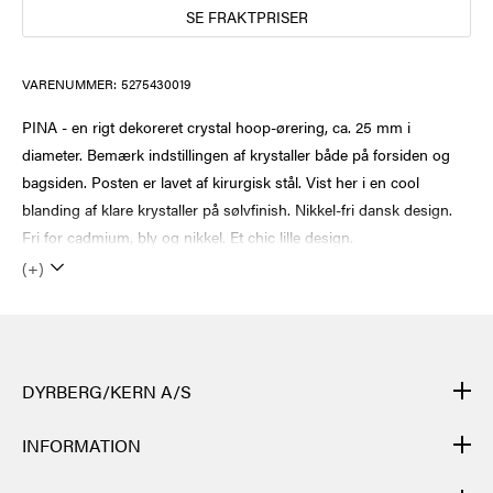
SE FRAKTPRISER
VARENUMMER:
5275430019
PINA - en rigt dekoreret crystal hoop-ørering, ca. 25 mm i
diameter. Bemærk indstillingen af krystaller både på forsiden og
bagsiden. Posten er lavet af kirurgisk stål. Vist her i en cool
blanding af klare krystaller på sølvfinish. Nikkel-fri dansk design.
Fri for cadmium, bly og nikkel. Et chic lille design.
(+)
DYRBERG/KERN A/S
DYRBERG/KERNs produkter er håndlagde og gjennomgår mange
INFORMATION
ulike prosesser: fra støping, polering og emaljering av metallbasen
til håndfletting av lær, sliping, polering og montering av
KONTAKT