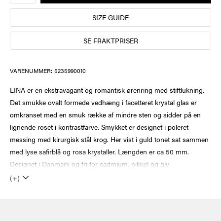
SIZE GUIDE
SE FRAKTPRISER
VARENUMMER:
5235990010
LINA er en ekstravagant og romantisk ørenring med stiftlukning.
Det smukke ovalt formede vedhæng i facetteret krystal glas er
omkranset med en smuk række af mindre sten og sidder på en
lignende roset i kontrastfarve. Smykket er designet i poleret
messing med kirurgisk stål krog. Her vist i guld tonet sat sammen
med lyse safirblå og rosa krystaller. Længden er ca 50 mm.
Designet i Danmark og fri for cadmium, nikkel og bly.
(+)