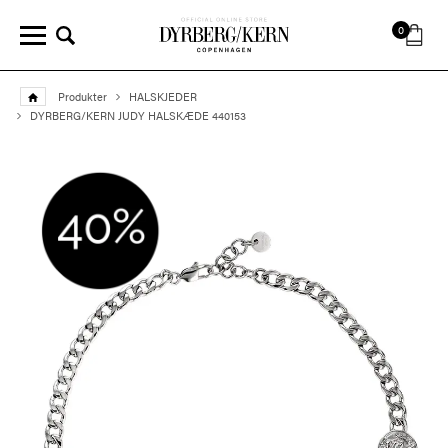
0
Produkter
HALSKJEDER
DYRBERG/KERN JUDY HALSKÆDE 440153