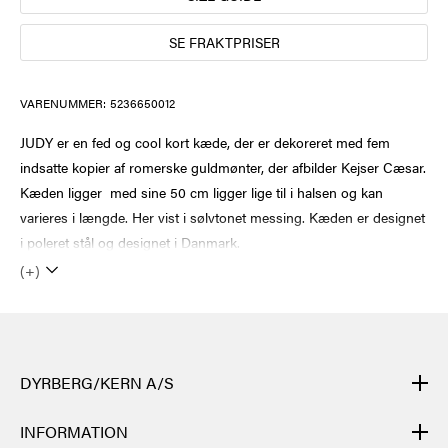
SE FRAKTPRISER
VARENUMMER:
5236650012
JUDY er en fed og cool kort kæde, der er dekoreret med fem
indsatte kopier af romerske guldmønter, der afbilder Kejser Cæsar.
Kæden ligger med sine 50 cm ligger lige til i halsen og kan
varieres i længde. Her vist i sølvtonet messing. Kæden er designet
i poleret stål og designet i Danmark.
(+)
DYRBERG/KERN A/S
DYRBERG/KERNs produkter er håndlagde og gjennomgår mange
INFORMATION
ulike prosesser: fra støping, polering og emaljering av metallbasen