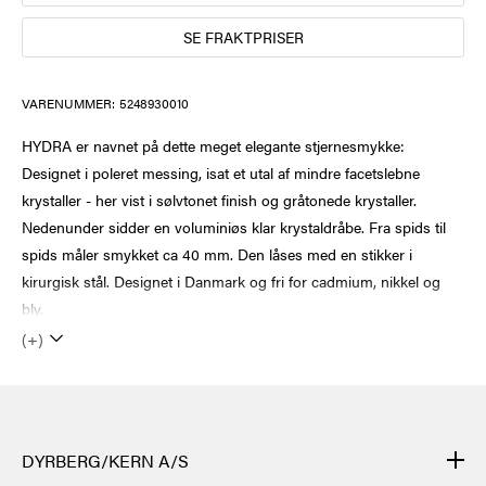
SE FRAKTPRISER
VARENUMMER:
5248930010
HYDRA er navnet på dette meget elegante stjernesmykke:
Designet i poleret messing, isat et utal af mindre facetslebne
krystaller - her vist i sølvtonet finish og gråtonede krystaller.
Nedenunder sidder en voluminiøs klar krystaldråbe. Fra spids til
spids måler smykket ca 40 mm. Den låses med en stikker i
kirurgisk stål. Designet i Danmark og fri for cadmium, nikkel og
bly.
(+)
DYRBERG/KERN A/S