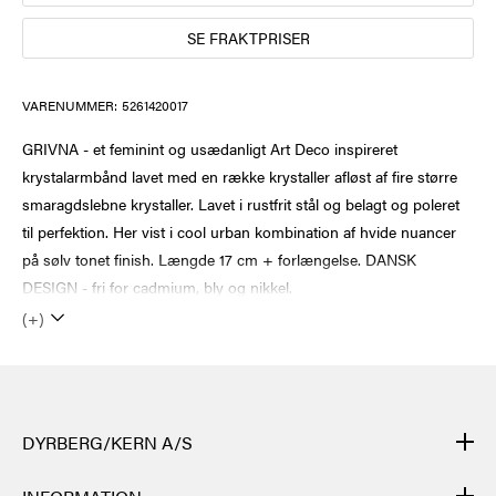
SE FRAKTPRISER
VARENUMMER:
5261420017
GRIVNA - et feminint og usædanligt Art Deco inspireret
krystalarmbånd lavet med en række krystaller afløst af fire større
smaragdslebne krystaller. Lavet i rustfrit stål og belagt og poleret
til perfektion. Her vist i cool urban kombination af hvide nuancer
på sølv tonet finish. Længde 17 cm + forlængelse. DANSK
DESIGN - fri for cadmium, bly og nikkel.
(+)
DYRBERG/KERN A/S
DYRBERG/KERNs produkter er håndlagde og gjennomgår mange