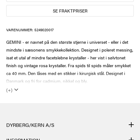
SE FRAKTPRISER
VARENUMMER:
5249020017
GEMINI - er navnet på den største stjerne i universet - eller i det
mindste i sæsonens smykkekollektion. Designet i poleret messing,
isat et utal af mindre facetslebne krystaller - her vist i sølvtonet
finish og vintage rosa krystaller. Fra spids til spids måler smykket
ca 40 mm. Den låses med en stikker i kirurgisk stål. Designet i
Danmark og fri for cadmium, nikkel og bly.
(+)
DYRBERG/KERN A/S
DYRBERG/KERNs produkter er håndlagde og gjennomgår mange