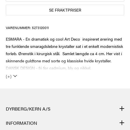
SE FRAKTPRISER
VARENUMMER:
5273120011
ESMARA - En dramatisk og cool Art Deco inspireret ørering med
tre funklende smaragdslebne krystaller sat i et enkelt modernistisk
forløb. Ørenstik i kirurgisk stål. Samlet længde ca 4 cm. Her vist i
skinnende guldtone med sorte og klassiske hvide krystaller.
DANSK DESIGN - fri for cadmium, bly og nikkel.
(+)
DYRBERG/KERN A/S
DYRBERG/KERNs produkter er håndlagde og gjennomgår mange
INFORMATION
ulike prosesser: fra støping, polering og emaljering av metallbasen