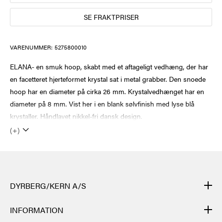
SE FRAKTPRISER
VARENUMMER:
5275800010
ELANA- en smuk hoop, skabt med et aftageligt vedhæng, der har
en facetteret hjerteformet krystal sat i metal grabber. Den snoede
hoop har en diameter på cirka 26 mm. Krystalvedhænget har en
diameter på 8 mm. Vist her i en blank sølvfinish med lyse blå
krystaller. Håndlavet nikkel-fri dansk design.
(+)
DYRBERG/KERN A/S
DYRBERG/KERNs produkter er håndlagde og gjennomgår mange
INFORMATION
ulike prosesser: fra støping, polering og emaljering av metallbasen