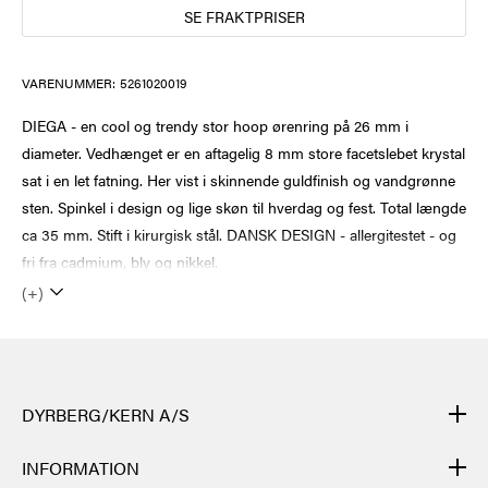
SE FRAKTPRISER
VARENUMMER:
5261020019
DIEGA - en cool og trendy stor hoop ørenring på 26 mm i
diameter. Vedhænget er en aftagelig 8 mm store facetslebet krystal
sat i en let fatning. Her vist i skinnende guldfinish og vandgrønne
sten. Spinkel i design og lige skøn til hverdag og fest. Total længde
ca 35 mm. Stift i kirurgisk stål. DANSK DESIGN - allergitestet - og
fri fra cadmium, bly og nikkel.
(+)
DYRBERG/KERN A/S
DYRBERG/KERNs produkter er håndlagde og gjennomgår mange
INFORMATION
ulike prosesser: fra støping, polering og emaljering av metallbasen