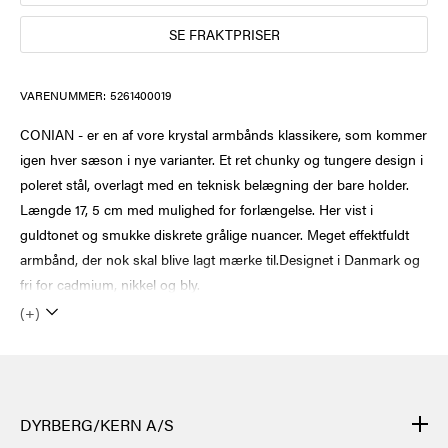
SE FRAKTPRISER
VARENUMMER:
5261400019
CONIAN - er en af vore krystal armbånds klassikere, som kommer
igen hver sæson i nye varianter. Et ret chunky og tungere design i
poleret stål, overlagt med en teknisk belægning der bare holder.
Længde 17, 5 cm med mulighed for forlængelse. Her vist i
guldtonet og smukke diskrete grålige nuancer. Meget effektfuldt
armbånd, der nok skal blive lagt mærke til.Designet i Danmark og
fri for cadmium, nikkel og bly.
(+)
DYRBERG/KERN A/S