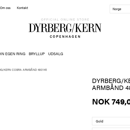
Om oss
Kontakt
Norge
IN EGEN RING
BRYLLUP
UDSALG
RG/KERN COBRA ARMBÅND 480145
DYRBERG/K
ARMBÅND 48
NOK 749,