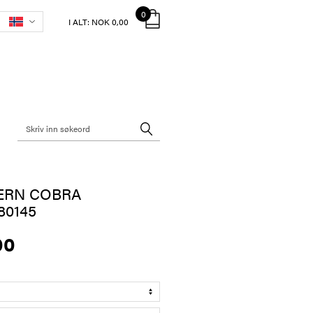
0
I ALT:
NOK 0,00
ERN COBRA
0145
00