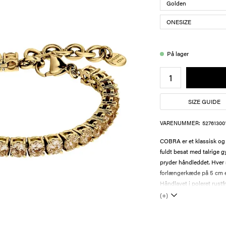
På lager
SIZE GUIDE
VARENUMMER:
52761300
COBRA er et klassisk og
fuldt besat med talrige g
pryder håndleddet. Hver s
forlængerkæde på 5 cm 
Håndlavet i poleret rustfri
(+)