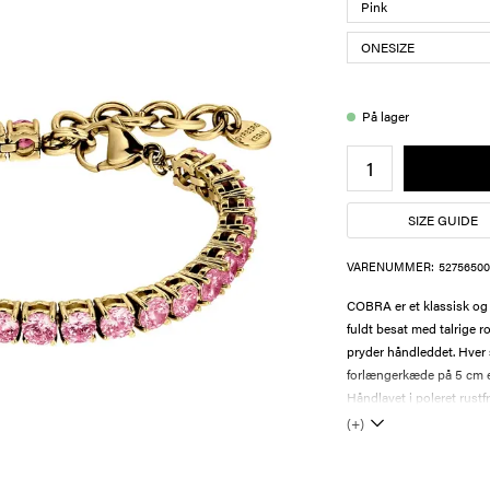
På lager
SIZE GUIDE
VARENUMMER:
52756500
COBRA er et klassisk og
fuldt besat med talrige r
pryder håndleddet. Hver s
forlængerkæde på 5 cm 
Håndlavet i poleret rustfri
(+)