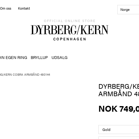
Om oss
Kontakt
Norge
IN EGEN RING
BRYLLUP
UDSALG
RG/KERN COBRA ARMBÅND 480144
DYRBERG/K
ARMBÅND 48
NOK 749,