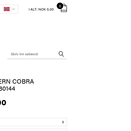
0
I ALT:
NOK 0,00
ERN COBRA
0144
00