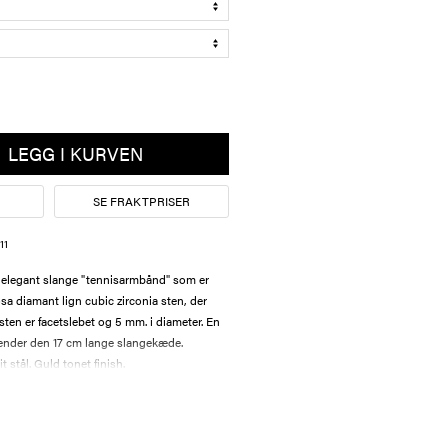
LEGG I KURVEN
SE FRAKTPRISER
11
 elegant slange "tennisarmbånd" som er
osa diamant lign cubic zirconia sten, der
ten er facetslebet og 5 mm. i diameter. En
ender den 17 cm lange slangekæde.
t stål. Guld tonet finish.