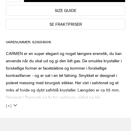
SIZE GUIDE
SE FRAKTPRISER
VARENUMMER:
5236540016
CARMEN er en super elegant og noget længere ørenstik, du kan
anvende når du skal ud og gi den lidt gas. De smukke krystaller i
forskellige former er facetslebne og kommer i forskellige
kontrastfarver - og er sat i en let fatning. Smykket er designet i
poleret messing med kirurgisk stikker. Her vist i sølvtonet og et
miks af hvide og dybt safirblå krystaller. Længden er ca 55 mm.
Designet i Danmark og fri for cadmium, nikkel og bly.
(+)