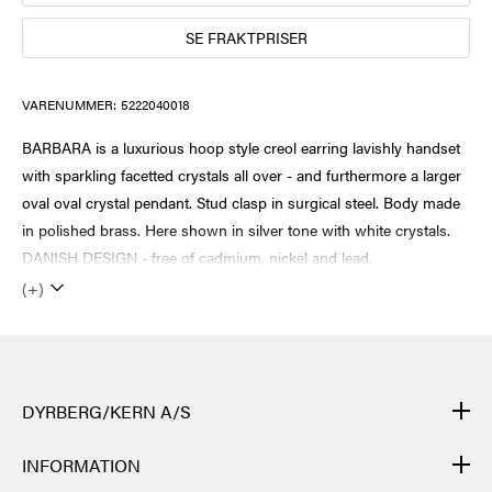
SE FRAKTPRISER
VARENUMMER:
5222040018
BARBARA is a luxurious hoop style creol earring lavishly handset
with sparkling facetted crystals all over - and furthermore a larger
oval oval crystal pendant. Stud clasp in surgical steel. Body made
in polished brass. Here shown in silver tone with white crystals.
DANISH DESIGN - free of cadmium, nickel and lead.
(+)
DYRBERG/KERN A/S
DYRBERG/KERNs produkter er håndlagde og gjennomgår mange
INFORMATION
ulike prosesser: fra støping, polering og emaljering av metallbasen